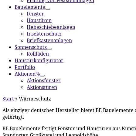
Prüfung von Feststellanlagen
Bauelemente
Fenster
Haustüren
Hebeschiebeanlagen
Insektenschutz
Briefkastenanlagen
Sonnenschutz
Rollläden
Haustürkonfigurator
Portfolio
Aktionen%
Aktionsfenster
Aktionstüren
Start
»
Wärmeschutz
Als einziger deutscher Hersteller bietet BE Bauelemente 
gefertigt.
BE Bauelemente fertigt Fenster und Haustüren aus Kunst
Standorten Großkugel und Leopoldshöhe