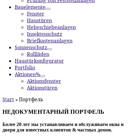
Prüfung von Feststellanlagen
Bauelemente
Fenster
Haustüren
Hebeschiebeanlagen
Insektenschutz
Briefkastenanlagen
Sonnenschutz
Rollläden
Haustürkonfigurator
Portfolio
Aktionen%
Aktionsfenster
Aktionstüren
Start
»
Портфель
НЕДОКУМЕНТАРНЫЙ ПОРТФЕЛЬ
Более 20 лет мы устанавливаем и обслуживаем окна и
двери для известных клиентов & частных домов.